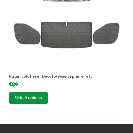
Camperaccessoires
Doe-het-zelf
BEKIJK ALLES
Raamisolatieset Ducato/Boxer/Sprinter etc
€
89
Select options