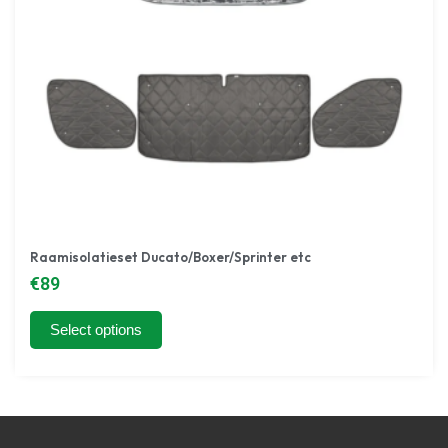
Camperaccessoires
Doe-het-zelf
BEKIJK ALLES
Raamisolatieset Ducato/Boxer/Sprinter etc
€
89
Select options