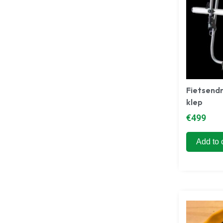
Fietsend
klep
€
499
Add to 