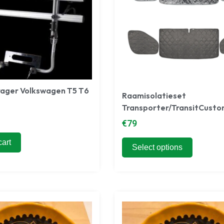
rager Volkswagen T5 T6
Raamisolatieset
Transporter/TransitCust
€
79
cart
Select options