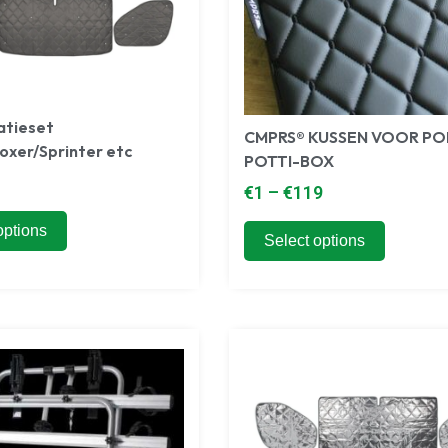
atieset
CMPRS® KUSSEN VOOR PO
xer/Sprinter etc
POTTI-BOX
€
1
–
€
119
options
Select options