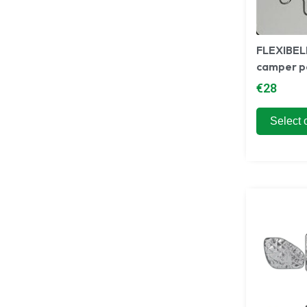
FLEXIBEL
camper pe
€
28
Select 