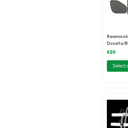
Raamisol
Ducato/Bo
€
89
Select 