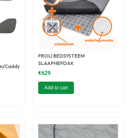
FROLI BEDSYSTEEM
SLAAPHEFDAK
om/Caddy
€
629
Add to cart