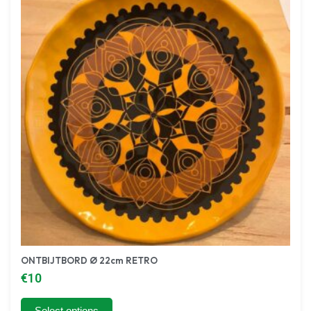
Product categories
OUTLET
Retro
Camperaccessoires
Doe-het-zelf
BEKIJK ALLES
ONTBIJTBORD Ø 22cm RETRO
€
10
Select options